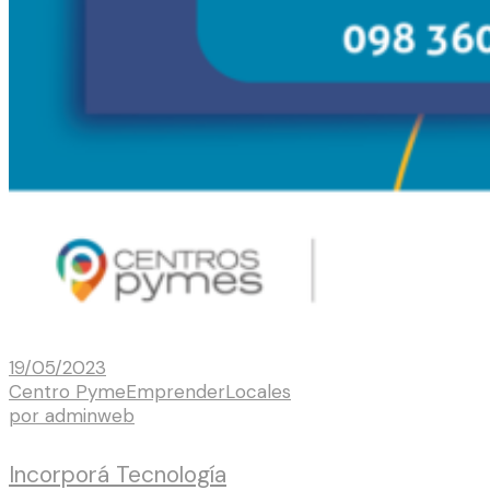
19/05/2023
Centro Pyme
Emprender
Locales
por
adminweb
Incorporá Tecnología